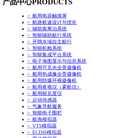
产品中心
PRODUCTS
> 船用电容触摸屏
> 航路航速设计与优化
> 辅助靠离泊系统
> 智能辅助航行系统
> 开阔水域自主航行
> 智能机舱系统
> 智能集成平台系统
> 电子海图显示与信息系统
> 船用可见光全景摄像机
> 船用热成像全景摄像机
> 船用防爆环视摄像机
> 船用夜视仪（雾航仪）
> 船用能见度仪
> 运动传感器
> 气象导航服务
> 智能电子围栏
> 航海模拟器
> VTS模拟器
> ECDIS模拟器