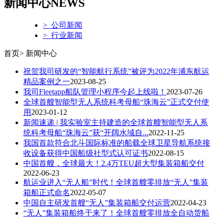
新闻中心
NEWS
> 公司新闻
> 行业新闻
首页> 新闻中心
祝贺我司研发的“智能航行系统”被评为2022年浦东航运
精品案例之一
2023-08-25
我司Fleetapp船队管理小程序今起上线啦！
2023-07-26
全球首艘智能型无人系统科考母船“珠海云”正式交付使
用
2023-01-12
新闻速递 | 我实验室主持建造的全球首艘智能型无人系
统科考母船“珠海云”获“开阔水域自...
2022-11-25
我国首款符合北斗国际标准的船载全球卫星导航系统接
收设备获得中国船级社型式认可证书
2022-08-15
中国首艘，全球最大！2.4万TEU超大型集装箱船交付
2022-06-23
航运业进入“无人船”时代！全球首艘零排放“无人”集装
箱船正式命名
2022-05-07
中国自主研发首艘“无人”集装箱船交付运营
2022-04-23
“无人”集装箱船终于来了！全球首艘零排放全自动货船