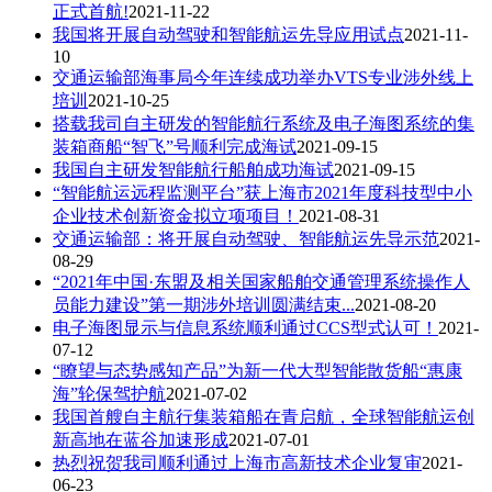
正式首航!
2021-11-22
我国将开展自动驾驶和智能航运先导应用试点
2021-11-
10
交通运输部海事局今年连续成功举办VTS专业涉外线上
培训
2021-10-25
搭载我司自主研发的智能航行系统及电子海图系统的集
装箱商船“智飞”号顺利完成海试
2021-09-15
我国自主研发智能航行船舶成功海试
2021-09-15
“智能航运远程监测平台”获上海市2021年度科技型中小
企业技术创新资金拟立项项目！
2021-08-31
交通运输部：将开展自动驾驶、智能航运先导示范
2021-
08-29
“2021年中国·东盟及相关国家船舶交通管理系统操作人
员能力建设”第一期涉外培训圆满结束...
2021-08-20
电子海图显示与信息系统顺利通过CCS型式认可！
2021-
07-12
“瞭望与态势感知产品”为新一代大型智能散货船“惠康
海”轮保驾护航
2021-07-02
我国首艘自主航行集装箱船在青启航，全球智能航运创
新高地在蓝谷加速形成
2021-07-01
热烈祝贺我司顺利通过上海市高新技术企业复审
2021-
06-23