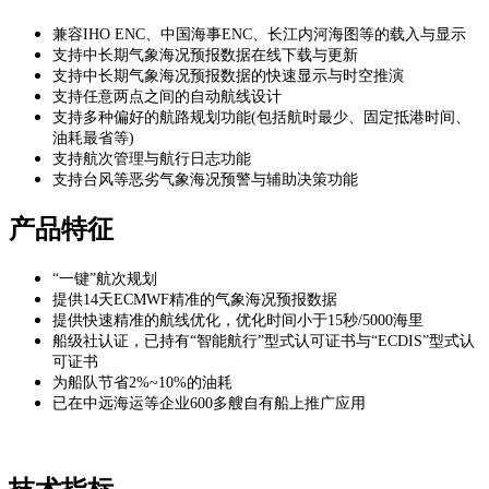
兼容IHO ENC、中国海事ENC、长江内河海图等的载入与显示
支持中长期气象海况预报数据在线下载与更新
支持中长期气象海况预报数据的快速显示与时空推演
支持任意两点之间的自动航线设计
支持多种偏好的航路规划功能(包括航时最少、
固定抵港时间、
油耗最省等)
支持航次管理与航行日志功能
支持台风等恶劣气象海况预警与辅助决策功能
产品特征
“一键”航次规划
提供14天ECMWF精准的气象海况预报数据
提供快速精准的航线优化，优化时间小于15秒/5000海里
船级社认证，已持有“智能航行”型式认可证书与“ECDIS”型式认
可证书
为船队节省2%~10%的油耗
已在中远海运等企业600多艘自有船上推广应用